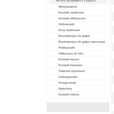
AL-KO SCHEMATY CZĘŚCI
Wertykulatory
Kosiarki spalinowe
Kosiarki elektryczne
Odśnieżarki
Kosy spalinowe
Rozdrabniacz do gałęzi
Rozdrabniacz do gałęzi (tarczowy)
Podkaszarki
Odkurzacz do liści
Kosiarki ręczne
Kosiarki listwowe
Traktorki ogrodowe
Glebogryzarki
Pompy wody
Hydrofory
Kosiarki roboty