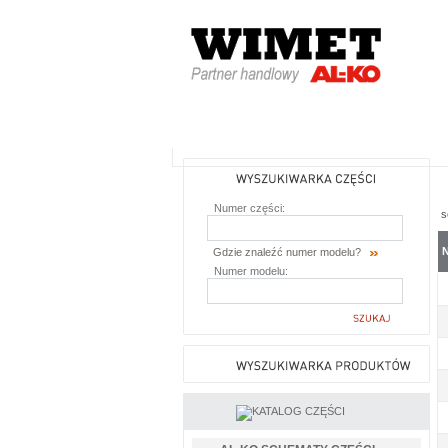
AL-KO - Maszyny ogrodnicze i części
zamienne do maszyn ogrodniczych
Numer części:
s
N
Gdzie znaleźć numer modelu?
Numer modelu: