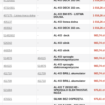
47314302
-
AL-KO DECK 102 cm.
1 016,26 z
47314301
-
AL-KO DECK 102 cm.
1 016,26 z
AL-KO BM 875 - LISTWA
407175 - Listwa tnąca dolna
-
1 016,26 z
DOLNA.
405137
-
AL-KO listwa dolna
1 016,26 z
493562
-
AL-KO DECK 102 cm.
1 016,26 z
51482602
-
AL-KO deck
983,74 zł
526342
-
AL-KO silnik
983,74 zł
440054
-
AL-KO silnik
983,74 zł
AL-KO sprzęgło
514876
464115
983,74 zł
elektromagnetyczne
AL-KO sprzęgło
464115
514876
983,74 zł
elektromagnetyczne
411710
411709
AL-KO BRILL akumulator
983,74 zł
411709
411710
AL-KO BRILL akumulator
983,74 zł
AL-KO T 20/102 HD -
521684
-
SPRZĘGŁO ELEKTROSTAT.
975,61 zł
NOŻA
470321
-
SILNIK BEZ OSPRZĘTU.
975,61 zł