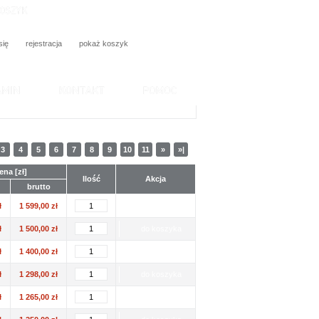
Ilość:
0 szt
Wartość:
0,00 zł
się
rejestracja
pokaż koszyk
3
4
5
6
7
8
9
10
11
»
»|
ena [zł]
Ilość
Akcja
brutto
do koszyka
ł
1 599,00 zł
ł
1 500,00 zł
do koszyka
ł
1 400,00 zł
do koszyka
ł
1 298,00 zł
do koszyka
ł
1 265,00 zł
do koszyka