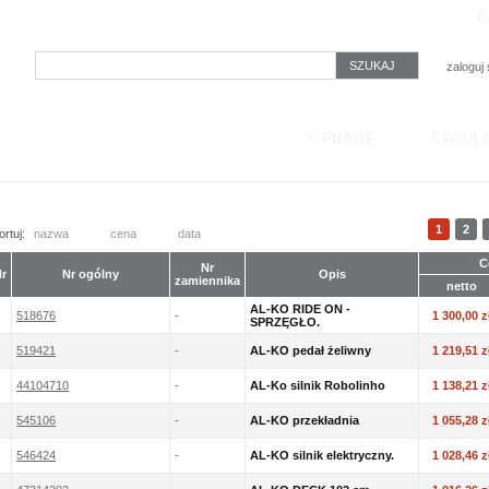
SZUKAJ
zaloguj 
1
2
ortuj:
nazwa
cena
data
C
Nr
r
Nr ogólny
Opis
zamiennika
netto
AL-KO RIDE ON -
518676
-
1 300,00 z
SPRZĘGŁO.
519421
-
AL-KO pedał żeliwny
1 219,51 z
44104710
-
AL-Ko silnik Robolinho
1 138,21 z
545106
-
AL-KO przekładnia
1 055,28 z
546424
-
AL-KO silnik elektryczny.
1 028,46 z