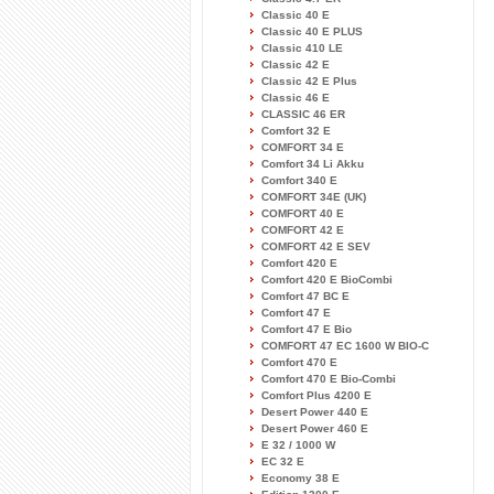
Classic 40 E
Classic 40 E PLUS
Classic 410 LE
Classic 42 E
Classic 42 E Plus
Classic 46 E
CLASSIC 46 ER
Comfort 32 E
COMFORT 34 E
Comfort 34 Li Akku
Comfort 340 E
COMFORT 34E (UK)
COMFORT 40 E
COMFORT 42 E
COMFORT 42 E SEV
Comfort 420 E
Comfort 420 E BioCombi
Comfort 47 BC E
Comfort 47 E
Comfort 47 E Bio
COMFORT 47 EC 1600 W BIO-C
Comfort 470 E
Comfort 470 E Bio-Combi
Comfort Plus 4200 E
Desert Power 440 E
Desert Power 460 E
E 32 / 1000 W
EC 32 E
Economy 38 E