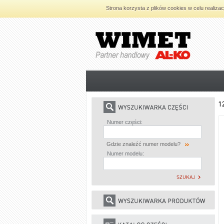
Strona korzysta z plików cookies w celu realiza
AL-KO - Maszyny ogrodnicze i części
zamienne do maszyn ogrodniczych
Numer części:
Gdzie znaleźć numer modelu?
Numer modelu: