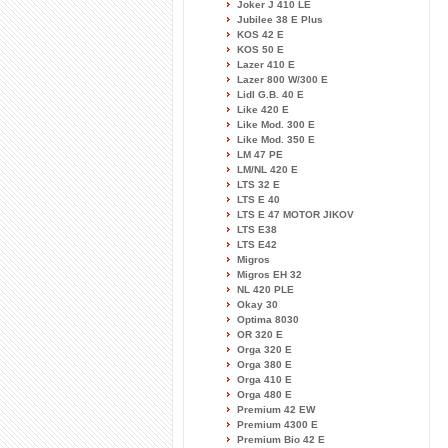
Joker J 410 LE
Jubilee 38 E Plus
KOS 42 E
KOS 50 E
Lazer 410 E
Lazer 800 W/300 E
Lidl G.B. 40 E
Like 420 E
Like Mod. 300 E
Like Mod. 350 E
LM 47 PE
LM/NL 420 E
LTS 32 E
LTS E 40
LTS E 47 MOTOR JIKOV
LTS E38
LTS E42
Migros
Migros EH 32
NL 420 PLE
Okay 30
Optima 8030
OR 320 E
Orga 320 E
Orga 380 E
Orga 410 E
Orga 480 E
Premium 42 EW
Premium 4300 E
Premium Bio 42 E