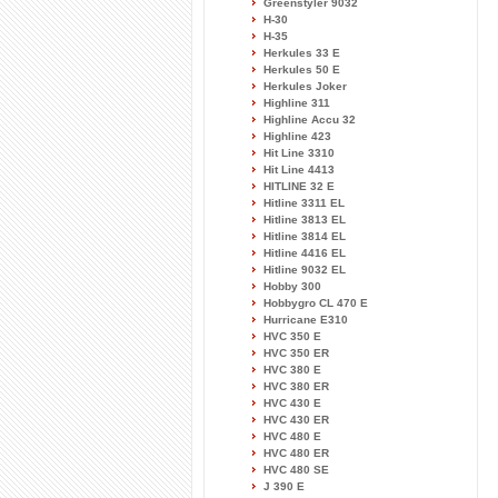
Greenstyler 9032
H-30
H-35
Herkules 33 E
Herkules 50 E
Herkules Joker
Highline 311
Highline Accu 32
Highline 423
Hit Line 3310
Hit Line 4413
HITLINE 32 E
Hitline 3311 EL
Hitline 3813 EL
Hitline 3814 EL
Hitline 4416 EL
Hitline 9032 EL
Hobby 300
Hobbygro CL 470 E
Hurricane E310
HVC 350 E
HVC 350 ER
HVC 380 E
HVC 380 ER
HVC 430 E
HVC 430 ER
HVC 480 E
HVC 480 ER
HVC 480 SE
J 390 E