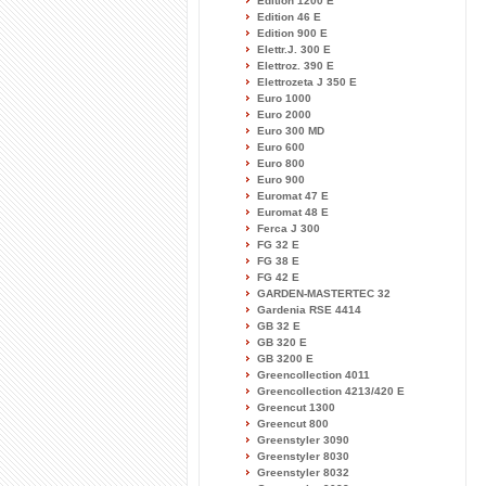
Edition 1200 E
Edition 46 E
Edition 900 E
Elettr.J. 300 E
Elettroz. 390 E
Elettrozeta J 350 E
Euro 1000
Euro 2000
Euro 300 MD
Euro 600
Euro 800
Euro 900
Euromat 47 E
Euromat 48 E
Ferca J 300
FG 32 E
FG 38 E
FG 42 E
GARDEN-MASTERTEC 32
Gardenia RSE 4414
GB 32 E
GB 320 E
GB 3200 E
Greencollection 4011
Greencollection 4213/420 E
Greencut 1300
Greencut 800
Greenstyler 3090
Greenstyler 8030
Greenstyler 8032