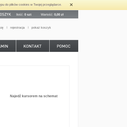
ępu do plików cookies w Twojej przeglądarce.
Ilość:
0 szt
Wartość:
0,00 zł
się
rejestracja
pokaż koszyk
Najedź kursorem na schemat