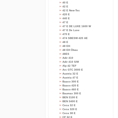
40 E
42 E
42 E New-Tec
420 E
440 E
47 E
47 E DE LUXE 1600 W
47 E De Luxe
470 E
474 SBESW 420 AE
48 E
48 EH
48 EH Öbau
48ES
Adir 410
Adir 410 S/M
Alp 42 TEF
Arc GTC 3000 E
Austria 32 E
Austria 47 E
Baaco 300 E
Baaco 420 E
Baaco 460 E
Baumax 300 E
BEN 3100 E
BEN 3400 E
Ceca 32 E
Ceca 320 E
Ceca 38 E
CF 32 E