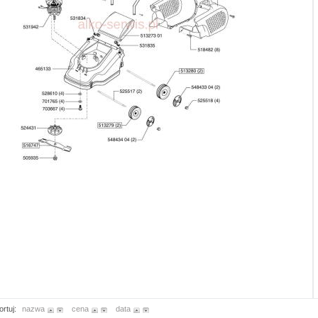
ortuj:
nazwa
cena
data