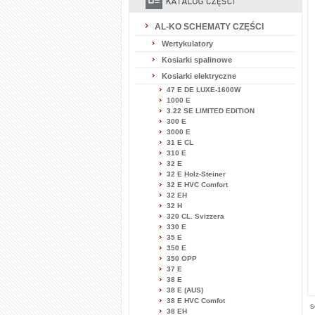
AL-KO SCHEMATY CZĘŚCI
Wertykulatory
Kosiarki spalinowe
Kosiarki elektryczne
47 E DE LUXE-1600W
1000 E
3.22 SE LIMITED EDITION
300 E
3000 E
31 E CL
310 E
32 E
32 E Holz-Steiner
32 E HVC Comfort
32 EH
32 H
320 CL. Svizzera
330 E
35 E
350 E
350 OPP
37 E
38 E
38 E (AUS)
38 E HVC Comfot
s
38 EH