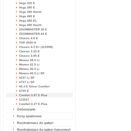
Vega 320 E
Vega 380 E
Vega 380 Hochf.
Vega 480 E
Vega 480 EL
Vega 480 Hochf.
ZGONMASTER 30 E
ZGONMASTER 44 E
Classic 4.6 E
TOP 3000 H
Classic 4.2 E+ (112998)
Classic 3.25 E
Classic 3.85 E
Moweo 38.5 Li
Moweo 42.5 Li
Moweo 46.5 Li
Moweo 46.5 Li SP
4237 Li SP
4757 Li SP
46.4 E Silver Comfort
4705 E
Comfort 3.87 E Plus
113527
Comfort 4.27 E Plus
Odśnieżarki
Kosy spalinowe
Rozdrabniacz do gałęzi
Rozdrabniacz do gałęzi (tarczowy)