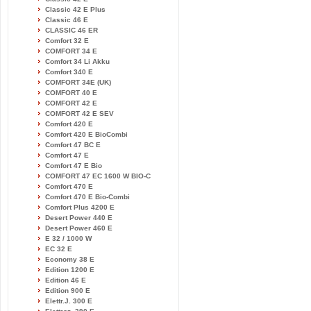
Classic 42 E Plus
Classic 46 E
CLASSIC 46 ER
Comfort 32 E
COMFORT 34 E
Comfort 34 Li Akku
Comfort 340 E
COMFORT 34E (UK)
COMFORT 40 E
COMFORT 42 E
COMFORT 42 E SEV
Comfort 420 E
Comfort 420 E BioCombi
Comfort 47 BC E
Comfort 47 E
Comfort 47 E Bio
COMFORT 47 EC 1600 W BIO-C
Comfort 470 E
Comfort 470 E Bio-Combi
Comfort Plus 4200 E
Desert Power 440 E
Desert Power 460 E
E 32 / 1000 W
EC 32 E
Economy 38 E
Edition 1200 E
Edition 46 E
Edition 900 E
Elettr.J. 300 E