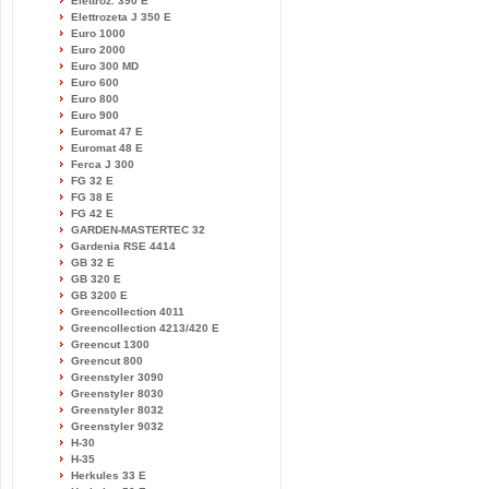
Elettroz. 390 E
Elettrozeta J 350 E
Euro 1000
Euro 2000
Euro 300 MD
Euro 600
Euro 800
Euro 900
Euromat 47 E
Euromat 48 E
Ferca J 300
FG 32 E
FG 38 E
FG 42 E
GARDEN-MASTERTEC 32
Gardenia RSE 4414
GB 32 E
GB 320 E
GB 3200 E
Greencollection 4011
Greencollection 4213/420 E
Greencut 1300
Greencut 800
Greenstyler 3090
Greenstyler 8030
Greenstyler 8032
Greenstyler 9032
H-30
H-35
Herkules 33 E