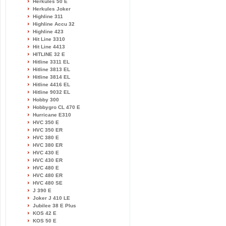
Herkules 50 E
Herkules Joker
Highline 311
Highline Accu 32
Highline 423
Hit Line 3310
Hit Line 4413
HITLINE 32 E
Hitline 3311 EL
Hitline 3813 EL
Hitline 3814 EL
Hitline 4416 EL
Hitline 9032 EL
Hobby 300
Hobbygro CL 470 E
Hurricane E310
HVC 350 E
HVC 350 ER
HVC 380 E
HVC 380 ER
HVC 430 E
HVC 430 ER
HVC 480 E
HVC 480 ER
HVC 480 SE
J 390 E
Joker J 410 LE
Jubilee 38 E Plus
KOS 42 E
KOS 50 E