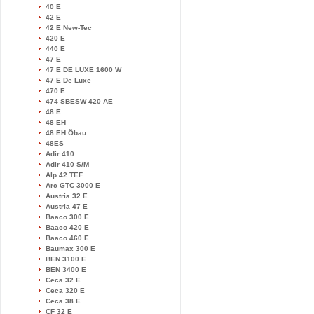
40 E
42 E
42 E New-Tec
420 E
440 E
47 E
47 E DE LUXE 1600 W
47 E De Luxe
470 E
474 SBESW 420 AE
48 E
48 EH
48 EH Öbau
48ES
Adir 410
Adir 410 S/M
Alp 42 TEF
Arc GTC 3000 E
Austria 32 E
Austria 47 E
Baaco 300 E
Baaco 420 E
Baaco 460 E
Baumax 300 E
BEN 3100 E
BEN 3400 E
Ceca 32 E
Ceca 320 E
Ceca 38 E
CF 32 E