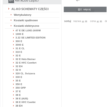
AL-KO SCHEMATY CZĘŚCI
więcej
Wertykulatory
Kosiarki spalinowe
sortuj:
nazwa
cena
d
Kosiarki elektryczne
47 E DE LUXE-1600W
1000 E
3.22 SE LIMITED EDITION
300 E
3000 E
31 E CL
310 E
32 E
32 E Holz-Steiner
32 E HVC Comfort
32 EH
32 H
320 CL. Svizzera
330 E
35 E
350 E
350 OPP
37 E
38 E
38 E (AUS)
38 E HVC Comfot
38 EH