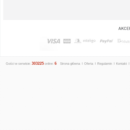
303225
6
Gości w serwisie:
online:
Strona główna
Oferta
Regulamin
Kontakt