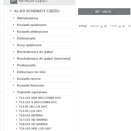
AL-KO SCHEMATY CZĘŚCI
więcej
Wertykulatory
Kosiarki spalinowe
sortuj:
nazwa
cena
d
Kosiarki elektryczne
Odśnieżarki
Kosy spalinowe
Rozdrabniacz do gałęzi
Rozdrabniacz do gałęzi (tarczowy)
Podkaszarki
Odkurzacz do liści
Kosiarki ręczne
Kosiarki listwowe
Traktorki ogrodowe
T13-102 HDS BIO-COMBI HVC
T13-102 S BIO-COMBI HVC
T13-85 HD LUX HVC
T13-92 LUX HVC
T15/102 MARINA
T17/102 HD MARINA
T18/102 HD MARINA
T18-102 HDE LUX HVC