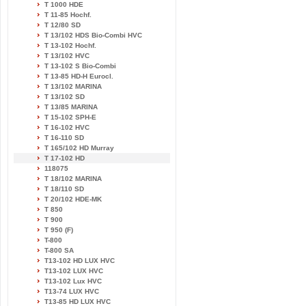
T 1000 HDE
T 11-85 Hochf.
T 12/80 SD
T 13/102 HDS Bio-Combi HVC
T 13-102 Hochf.
T 13/102 HVC
T 13-102 S Bio-Combi
T 13-85 HD-H Eurocl.
T 13/102 MARINA
T 13/102 SD
T 13/85 MARINA
T 15-102 SPH-E
T 16-102 HVC
T 16-110 SD
T 165/102 HD Murray
T 17-102 HD
118075
T 18/102 MARINA
T 18/110 SD
T 20/102 HDE-MK
T 850
T 900
T 950 (F)
T-800
T-800 SA
T13-102 HD LUX HVC
T13-102 LUX HVC
T13-102 Lux HVC
T13-74 LUX HVC
T13-85 HD LUX HVC