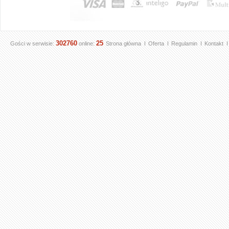
302760
25
Gości w serwisie:
online:
Strona główna
Oferta
Regulamin
Kontakt