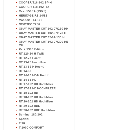
COOPER T16-102 SP-H
COOPER T18-102 HD
Gcat 550EA (13/75)
HERITAGE RS 14/82
Masport T14-102
NEW TEC T750
OKAY MASTER CUT 102-07/160 HH
OKAY MASTER CUT 102-07/175 H
OKAY MASTER CUT 92-07/130 H
OKAY MASTER CUT 102-07/200 HE
MK
Park 1300 Edition
RT 120-20 H TWIN
RT 12-75 Hochf.
RT 13-75 Hochfilzer
RT 13-85 H Hochf.
RT 14-85
RT 14-85 HD-H Hochf.
RT 14-85 HD
RT 17-102 HD Hochfilzer
RT 17-92 HD HOCHFILZER
RT 18-102 HD
RT 18-102 HD Hochfilzer
RT 20-102 HD Hochfilzer
RT 20-102 HDE
RT 20-102 HDE Hochfilzer
Sentinel 180/102
Spezial
T 10
T 1000 COMFORT