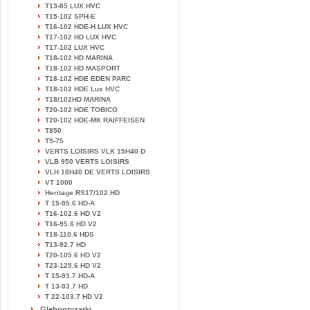
T13-85 LUX HVC
T15-102 SPH-E
T16-102 HDE-H LUX HVC
T17-102 HD LUX HVC
T17-102 LUX HVC
T18-102 HD MARINA
T18-102 HD MASPORT
T18-102 HDE EDEN PARC
T18-102 HDE Lux HVC
T18/102HD MARINA
T20-102 HDE TOBICO
T20-102 HDE-MK RAIFFEISEN
T850
T9-75
VERTS LOISIRS VLK 15H40 D
VLB 950 VERTS LOISIRS
VLH 18H40 DE VERTS LOISIRS
VT 1000
Heritage RS17/102 HD
T 15-95.6 HD-A
T16-102.6 HD V2
T16-95.6 HD V2
T18-110.6 HDS
T13-92.7 HD
T20-105.6 HD V2
T23-125.6 HD V2
T 15-93.7 HD-A
T 13-93.7 HD
T 22-103.7 HD V2
Glebogryzarki