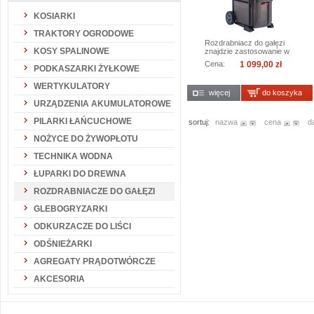
KOSIARKI
TRAKTORY OGRODOWE
Rozdrabniacz do gałęzi
KOSY SPALINOWE
znajdzie zastosowanie w
ogrodach...
Cena:
1 099,00 zł
PODKASZARKI ŻYŁKOWE
WERTYKULATORY
więcej
do koszyka
URZĄDZENIA AKUMULATOROWE
PILARKI ŁAŃCUCHOWE
sortuj:
nazwa
cena
d
NOŻYCE DO ŻYWOPŁOTU
TECHNIKA WODNA
ŁUPARKI DO DREWNA
ROZDRABNIACZE DO GAŁĘZI
GLEBOGRYZARKI
ODKURZACZE DO LIŚCI
ODŚNIEŻARKI
AGREGATY PRĄDOTWÓRCZE
AKCESORIA