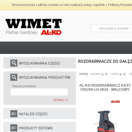
Strona korzysta z plików cookies w celu realizacji usług i zgodnie z Polityką Pryw
AL-KO - Maszyny ogrodnicze i części
zamienne do maszyn ogrodniczych
sortuj:
nazwa
cena
d
AL-KO ROZDRABNIACZ EASY
Nazwa produktu:
CRUSH LH 2810 - WALCOWY