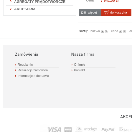
Cena:
7 941,00 zł
AGREGATY PRĄDOTWÓRCZE
AKCESORIA
więcej
do koszyka
sortuj:
nazwa
cena
d
Regulamin
O firmie
Realizacja zamówień
Kontakt
Informacje o dostawie