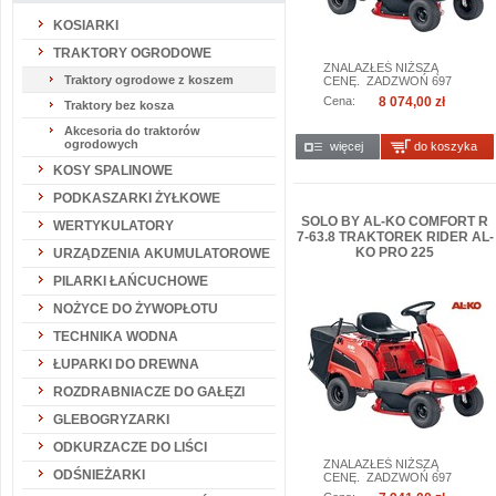
KOSIARKI
TRAKTORY OGRODOWE
ZNALAZŁEŚ NIŻSZĄ
Traktory ogrodowe z koszem
CENĘ. ZADZWOŃ 697
888 847...
Cena:
8 074,00 zł
Traktory bez kosza
Akcesoria do traktorów
ogrodowych
więcej
do koszyka
KOSY SPALINOWE
PODKASZARKI ŻYŁKOWE
SOLO BY AL-KO COMFORT R
WERTYKULATORY
7-63.8 TRAKTOREK RIDER AL-
KO PRO 225
URZĄDZENIA AKUMULATOROWE
PILARKI ŁAŃCUCHOWE
NOŻYCE DO ŻYWOPŁOTU
TECHNIKA WODNA
ŁUPARKI DO DREWNA
ROZDRABNIACZE DO GAŁĘZI
GLEBOGRYZARKI
ODKURZACZE DO LIŚCI
ZNALAZŁEŚ NIŻSZĄ
ODŚNIEŻARKI
CENĘ. ZADZWOŃ 697
888 847...