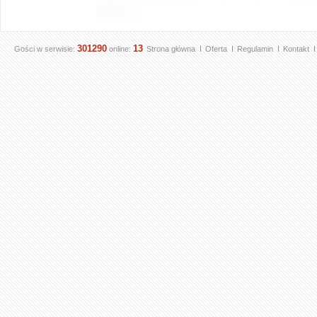
301290
13
Gości w serwisie:
online:
Strona główna
Oferta
Regulamin
Kontakt