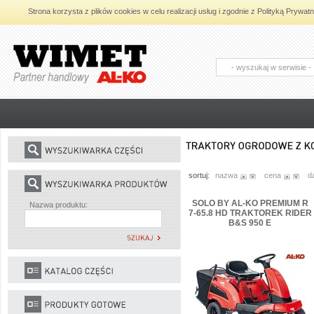
Strona korzysta z plików cookies w celu realizacji usług i zgodnie z Polityką Pryw
AL-KO - Maszyny ogrodnicze i części
zamienne do maszyn ogrodniczych
sortuj:
nazwa
cena
d
SOLO BY AL-KO PREMIUM R
Nazwa produktu:
7-65.8 HD TRAKTOREK RIDER
B&S 950 E