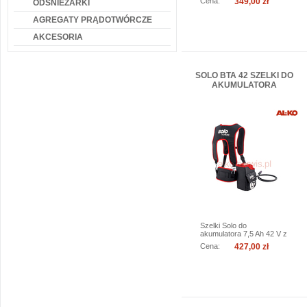
Cena:
349,00 zł
ODŚNIEŻARKI
AGREGATY PRĄDOTWÓRCZE
więcej
do koszyka
AKCESORIA
SOLO BTA 42 SZELKI DO
AKUMULATORA
Szelki Solo do
akumulatora 7,5 Ah 42 V z
systemu Power-Flex.
Cena:
427,00 zł
Art.Nr:...
więcej
do koszyka