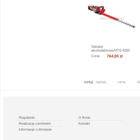
Sekator
akumulatorowyHTS 4260
Li bazuje na
Cena:
764,00 zł
sprawdzonym...
więcej
do koszyka
sortuj:
nazwa
cena
d
Regulamin
O firmie
Realizacja zamówień
Kontakt
Informacje o dostawie