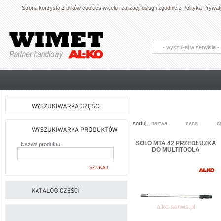
Strona korzysta z plików cookies w celu realizacji usług i zgodnie z Polityką Pry
AL-KO - Maszyny ogrodnicze i części
zamienne do maszyn ogrodniczych
sortuj:
nazwa
cena
d
SOLO MTA 42 PRZEDŁUŻKA
Nazwa produktu:
DO MULTITOOLA