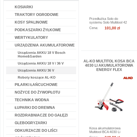
KOSIARKI
TRAKTORY OGRODOWE
Przedłużka Solo do
KOSY SPALINOWE
systemu Solo Multitool 42
z serii...
Cena:
101,00 zł
PODKASZARKI ŻYŁKOWE
WERTYKULATORY
więcej
do koszyka
URZĄDZENIA AKUMULATOROWE
Urządzenia AKKU 18 V Bosch
Home&Garden
AL-KO MULTITOL KOSA BCA
Urządzenia AKKU 18 V / 36 V
4030 LI AKUMULATOROWA
ENERGY FLEX
Urządzenia AKKU 36 V
Roboty koszące AL-KO
PILARKI ŁAŃCUCHOWE
NOŻYCE DO ŻYWOPŁOTU
TECHNIKA WODNA
ŁUPARKI DO DREWNA
ROZDRABNIACZE DO GAŁĘZI
GLEBOGRYZARKI
Kosa akumulatorowa
ODKURZACZE DO LIŚCI
Multitool BCA 4030 Li
bazuje na...