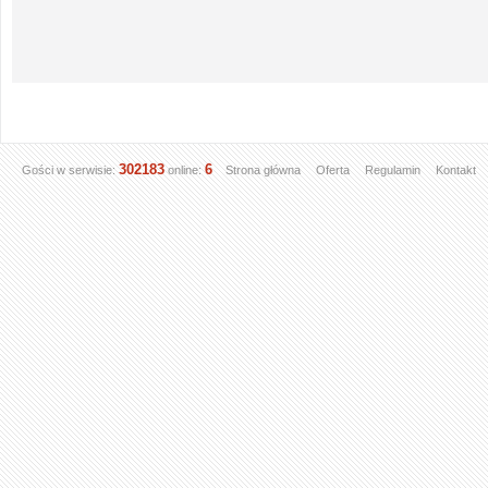
302183
6
Gości w serwisie:
online:
Strona główna
Oferta
Regulamin
Kontakt