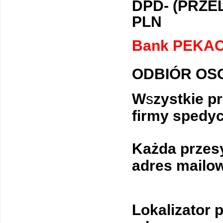
DPD- (PRZE
PLN
Bank PEKAO 
ODBIÓR OSO
W
s
zystkie p
firmy spedyc
Każda przesy
adres mailow
Lokalizator 