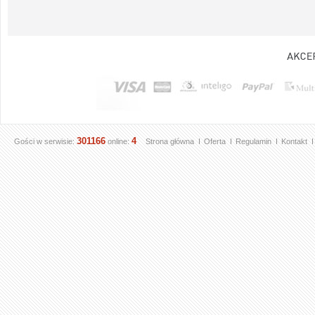
301166
4
Gości w serwisie:
online:
Strona główna
Oferta
Regulamin
Kontakt